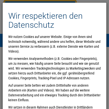
Wir respektieren den
Datenschutz
Wir nutzen Cookies auf unserer Website. Einige von ihnen sind
Menü
technisch notwendig, während andere uns helfen, diese Website und
0
unseren Service zu verbessern (z.B. externe Dienste wie Karten und
Videos).
Herzlich Willkommen im
Wir verwenden Analysemethoden (z.B. Cookies oder Fingerprints),
um zu messen, wie häufig unsere Seite besucht und wie sie genutzt
Fehnbuch
wird. Wir verwenden Trackingtechnologien zu Marketingzwecken und
setzen hierzu auch Drittanbieter ein, die ggf. geräteübergreifend
Wir Fehnbuchhändlerinnen freuen uns auf Sie und wünschen Ihnen viel
Cookies, Fingerprints, Tracking-Pixel und IP-Adressen nutzen.
Spaß beim Stöbern hier auf unserer Internetseite und in unserer
Auf unserer Seite betten wir zudem Drittinhalte von anderen
Buchhandlung.
Anbietern ein (Karten und Videos). Wir haben auf die weitere
Datenverarbeitung und ein etwaiges Tracking durch den Drittanbieter
WhatsApp: 0155-60800859
keinen Einfluss.
Telefon: 04952-8269378
E-Mail: info@fehnbuch.de
Wir setzen in diesem Rahmen auch Dienstleister in Drittländern