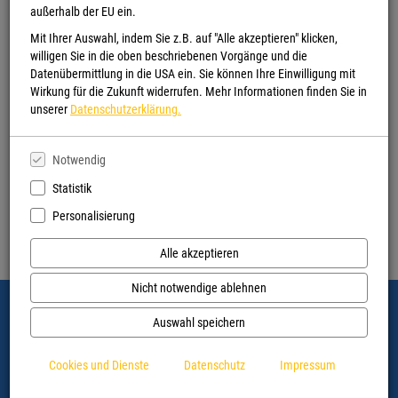
Vor Ort: Untenende 29, 26817 Rhauderfehn
außerhalb der EU ein.
Mit Ihrer Auswahl, indem Sie z.B. auf "Alle akzeptieren" klicken,
willigen Sie in die oben beschriebenen Vorgänge und die
Datenübermittlung in die USA ein. Sie können Ihre Einwilligung mit
Wirkung für die Zukunft widerrufen. Mehr Informationen finden Sie in
unserer
Datenschutzerklärung.
Unsere Öffnungszeiten :
Montag - Freitag:
9:00 Uhr - 13:00 Uhr
Notwendig
Montag, Dienstag, Donnerstag, Freitag
14:30 Uhr - 18:00 Uhr
Statistik
Samstag
Personalisierung
09:00 Uhr - 13:00 Uhr
Alle akzeptieren
Nicht notwendige ablehnen
Fehnbuch-Lesetipps
Auswahl speichern
Alle anzeigen
Cookies und Dienste
Datenschutz
Impressum