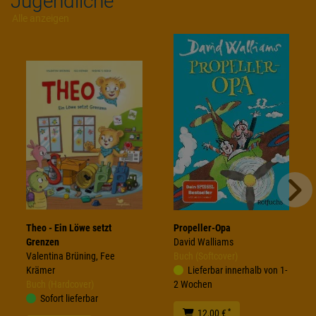
Jugendliche
Alle anzeigen
Theo - Ein Löwe setzt
Propeller-Opa
Grenzen
David Walliams
Valentina Brüning, Fee
Buch (Softcover)
Krämer
Lieferbar innerhalb von 1-
Buch (Hardcover)
2 Wochen
Sofort lieferbar
*
12,00 €