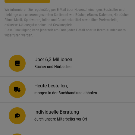
Wir informieren Sie regelmäßig per E-Mail über Neuerscheinungen, Bestseller und
Lieblinge aus unserem gesamten Sortiment wie Bücher, eBooks, Kalender, Hörbücher,
Filme, Musik, Spielwaren, tolino und Geschenkartikel sowie über Preisvorteile,
exklusive Aktionsgutscheine und Gewinnspiele.
Diese Einwilligung kann jederzeit am Ende jeder E-Mail oder in Ihrem Kundenkonto
widerrufen werden.
Über 6,3 Millionen
Bücher und Hörbücher
Heute bestellen,
morgen in der Buchhandlung abholen
Individuelle Beratung
durch unsere Mitarbeiter vor Ort