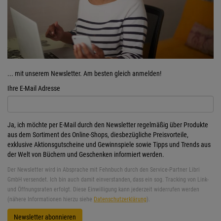
... mit unserem Newsletter. Am besten gleich anmelden!
Ihre E-Mail Adresse
Ja, ich möchte per E-Mail durch den Newsletter regelmäßig über Produkte
aus dem Sortiment des Online-Shops, diesbezügliche Preisvorteile,
exklusive Aktionsgutscheine und Gewinnspiele sowie Tipps und Trends aus
der Welt von Büchern und Geschenken informiert werden.
Der Newsletter wird in Absprache mit Fehnbuch durch den Service-Partner Libri
GmbH versendet. Ich bin auch damit einverstanden, dass ein sog. Tracking von Link-
und Öffnungsraten erfolgt. Diese Einwilligung kann jederzeit widerrufen werden
(nähere Informationen hierzu siehe
Datenschutzerklärung
).
Newsletter abonnieren